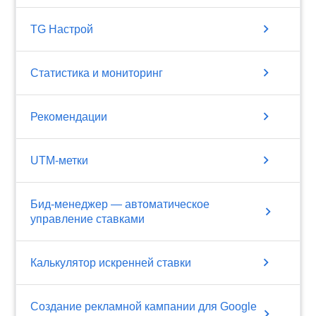
chevron_right
TG Настрой
chevron_right
Статистика и мониторинг
chevron_right
Рекомендации
chevron_right
UTM-метки
Бид-менеджер — автоматическое
chevron_right
управление ставками
chevron_right
Калькулятор искренней ставки
Создание рекламной кампании для Google
chevron_right