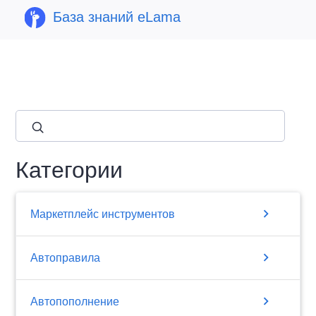
База знаний eLama
close
Категории
chevron_right
Маркетплейс инструментов
chevron_right
Автоправила
chevron_right
Автопополнение