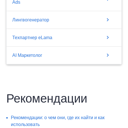
Ads
chevron_right
Лингвогенератор
chevron_right
Техпартнер eLama
chevron_right
AI Маркетолог
Рекомендации
Рекомендации: о чем они, где их найти и как
использовать